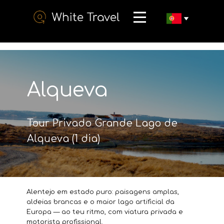
Alqueva
Tour Privado Grande Lago de
Alqueva (1 dia)
Alentejo em estado puro: paisagens amplas,
aldeias brancas e o maior lago artificial da
Europa — ao teu ritmo, com viatura privada e
motorista profissional.