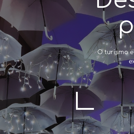
Des
p
O turismo e
e