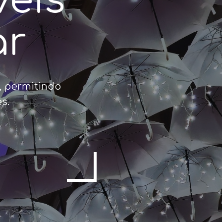
veis
ar
, permitindo
s.