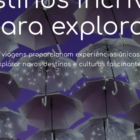
tinos incrí
ara explor
 viagens proporcionam experiências únicas
xplorar novos destinos e culturas fascinante