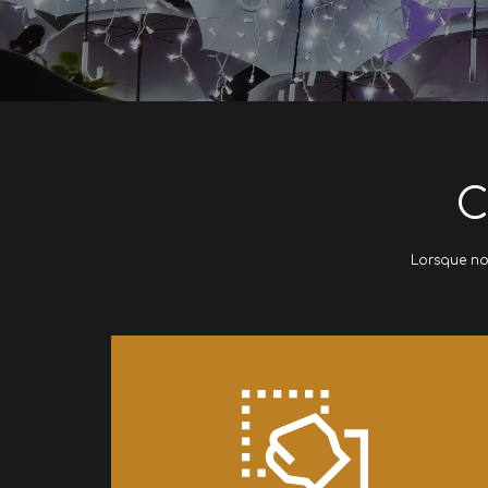
​
​Lorsque n