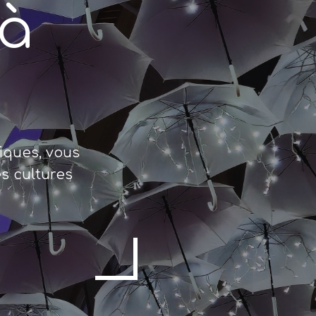
 à
iques, vous
s cultures