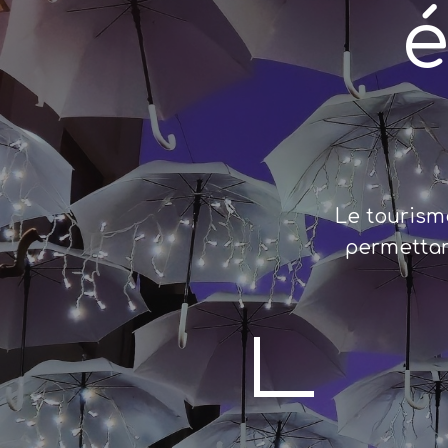
é
​Le touris
permettan